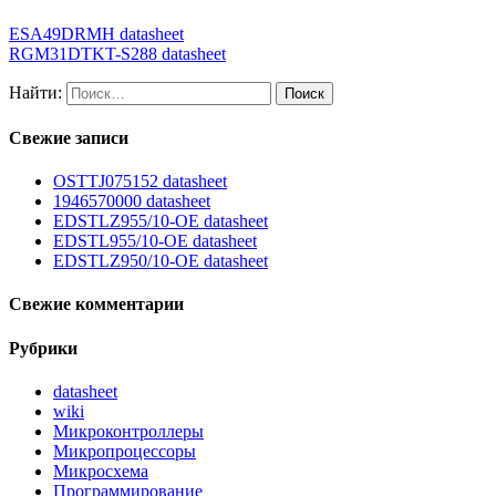
ESA49DRMH datasheet
RGM31DTKT-S288 datasheet
Найти:
Свежие записи
OSTTJ075152 datasheet
1946570000 datasheet
EDSTLZ955/10-OE datasheet
EDSTL955/10-OE datasheet
EDSTLZ950/10-OE datasheet
Свежие комментарии
Рубрики
datasheet
wiki
Микроконтроллеры
Микропроцессоры
Микросхема
Программирование