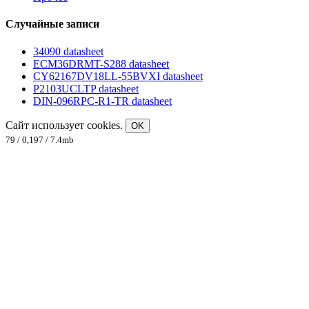
Случайные записи
34090 datasheet
ECM36DRMT-S288 datasheet
CY62167DV18LL-55BVXI datasheet
P2103UCLTP datasheet
DIN-096RPC-R1-TR datasheet
Сайт использует cookies.
OK
79 / 0,197 / 7.4mb