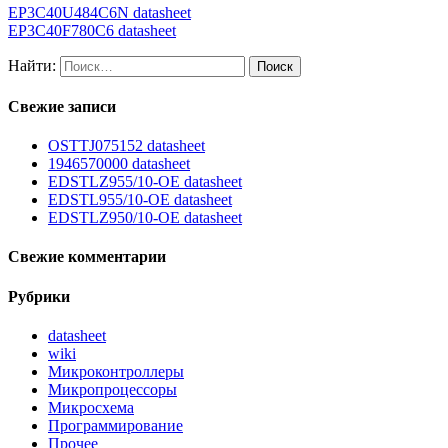
EP3C40U484C6N datasheet
EP3C40F780C6 datasheet
Найти:
Свежие записи
OSTTJ075152 datasheet
1946570000 datasheet
EDSTLZ955/10-OE datasheet
EDSTL955/10-OE datasheet
EDSTLZ950/10-OE datasheet
Свежие комментарии
Рубрики
datasheet
wiki
Микроконтроллеры
Микропроцессоры
Микросхема
Программирование
Прочее