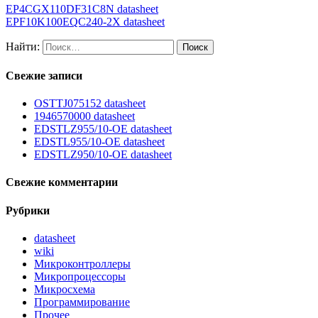
EP4CGX110DF31C8N datasheet
EPF10K100EQC240-2X datasheet
Найти:
Свежие записи
OSTTJ075152 datasheet
1946570000 datasheet
EDSTLZ955/10-OE datasheet
EDSTL955/10-OE datasheet
EDSTLZ950/10-OE datasheet
Свежие комментарии
Рубрики
datasheet
wiki
Микроконтроллеры
Микропроцессоры
Микросхема
Программирование
Прочее