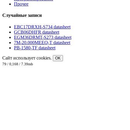
Прочее
Случайные записи
EBC17DRXH-S734 datasheet
GCB06DHFR datasheet
EGM36DRMT-S273 datasheet
7M-20.000MEEQ-T datasheet
PB-1580-TF datasheet
Сайт использует cookies.
OK
79 / 0,168 / 7.39mb