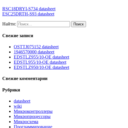
RSC18DRYI-S734 datasheet
ESC25DRTH-S93 datasheet
Найти:
Свежие записи
OSTTJ075152 datasheet
1946570000 datasheet
EDSTLZ955/10-OE datasheet
EDSTL955/10-OE datasheet
EDSTLZ950/10-OE datasheet
Свежие комментарии
Рубрики
datasheet
wiki
Микроконтроллеры
Микропроцессоры
Микросхема
Программирование