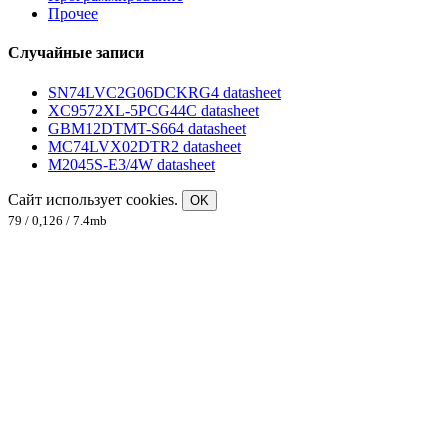
Прочее
Случайные записи
SN74LVC2G06DCKRG4 datasheet
XC9572XL-5PCG44C datasheet
GBM12DTMT-S664 datasheet
MC74LVX02DTR2 datasheet
M2045S-E3/4W datasheet
Сайт использует cookies.
OK
79 / 0,126 / 7.4mb