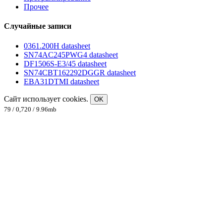
Прочее
Случайные записи
0361.200H datasheet
SN74AC245PWG4 datasheet
DF1506S-E3/45 datasheet
SN74CBT162292DGGR datasheet
EBA31DTMI datasheet
Сайт использует cookies.
OK
79 / 0,720 / 9.96mb