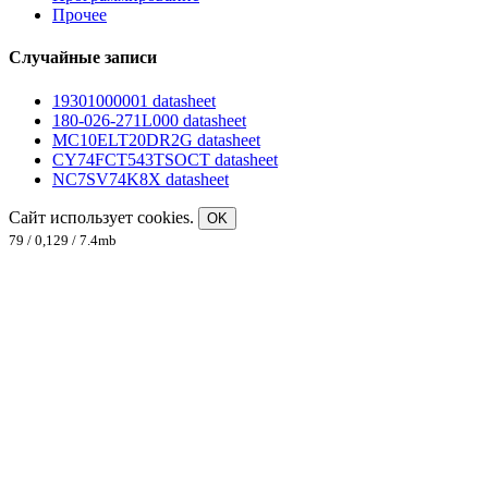
Прочее
Случайные записи
19301000001 datasheet
180-026-271L000 datasheet
MC10ELT20DR2G datasheet
CY74FCT543TSOCT datasheet
NC7SV74K8X datasheet
Сайт использует cookies.
OK
79 / 0,129 / 7.4mb