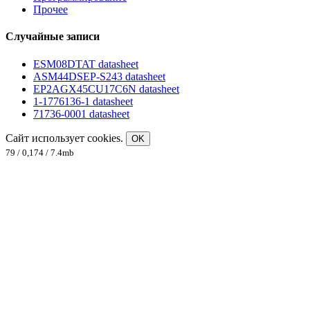
Прочее
Случайные записи
ESM08DTAT datasheet
ASM44DSEP-S243 datasheet
EP2AGX45CU17C6N datasheet
1-1776136-1 datasheet
71736-0001 datasheet
Сайт использует cookies.
OK
79 / 0,174 / 7.4mb