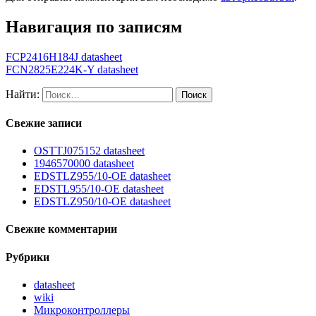
Навигация по записям
FCP2416H184J datasheet
FCN2825E224K-Y datasheet
Найти:
Свежие записи
OSTTJ075152 datasheet
1946570000 datasheet
EDSTLZ955/10-OE datasheet
EDSTL955/10-OE datasheet
EDSTLZ950/10-OE datasheet
Свежие комментарии
Рубрики
datasheet
wiki
Микроконтроллеры