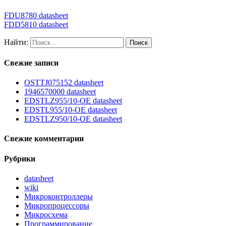
FDU8780 datasheet
FDD5810 datasheet
Найти:
Свежие записи
OSTTJ075152 datasheet
1946570000 datasheet
EDSTLZ955/10-OE datasheet
EDSTL955/10-OE datasheet
EDSTLZ950/10-OE datasheet
Свежие комментарии
Рубрики
datasheet
wiki
Микроконтроллеры
Микропроцессоры
Микросхема
Программирование