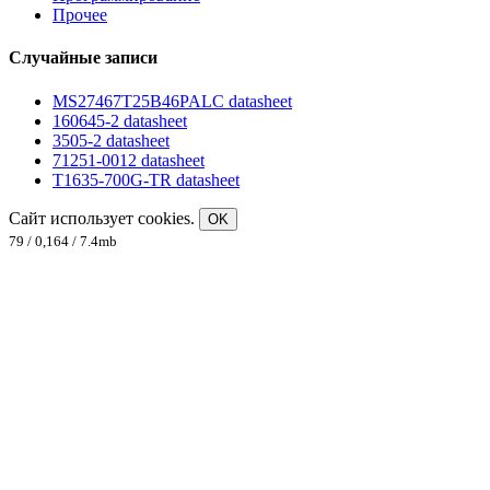
Прочее
Случайные записи
MS27467T25B46PALC datasheet
160645-2 datasheet
3505-2 datasheet
71251-0012 datasheet
T1635-700G-TR datasheet
Сайт использует cookies.
OK
79 / 0,164 / 7.4mb