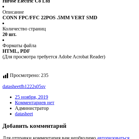
Hirose Electric Co Ltd
Описание
CONN FPC/FFC 22POS .5MM VERT SMD
Количество страниц
20 шт.
Форматы файла
HTML, PDF
(Для просмотра требуется Adobe Acrobat Reader)
Просмотрено:
235
datasheet
fh1222s05sv
25 ноября, 2019
Комментариев нет
Администратор
datasheet
Добавить комментарий
Для отправки комментария вам необходимо
авторизоваться
.