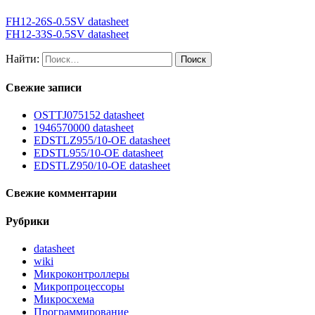
FH12-26S-0.5SV datasheet
FH12-33S-0.5SV datasheet
Найти:
Свежие записи
OSTTJ075152 datasheet
1946570000 datasheet
EDSTLZ955/10-OE datasheet
EDSTL955/10-OE datasheet
EDSTLZ950/10-OE datasheet
Свежие комментарии
Рубрики
datasheet
wiki
Микроконтроллеры
Микропроцессоры
Микросхема
Программирование