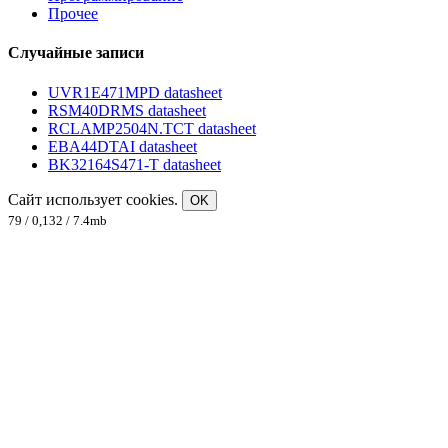
Прочее
Случайные записи
UVR1E471MPD datasheet
RSM40DRMS datasheet
RCLAMP2504N.TCT datasheet
EBA44DTAI datasheet
BK32164S471-T datasheet
Сайт использует cookies.
OK
79 / 0,132 / 7.4mb