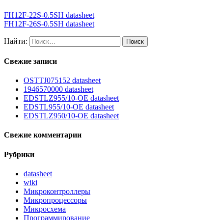
FH12F-22S-0.5SH datasheet
FH12F-26S-0.5SH datasheet
Найти:
Свежие записи
OSTTJ075152 datasheet
1946570000 datasheet
EDSTLZ955/10-OE datasheet
EDSTL955/10-OE datasheet
EDSTLZ950/10-OE datasheet
Свежие комментарии
Рубрики
datasheet
wiki
Микроконтроллеры
Микропроцессоры
Микросхема
Программирование