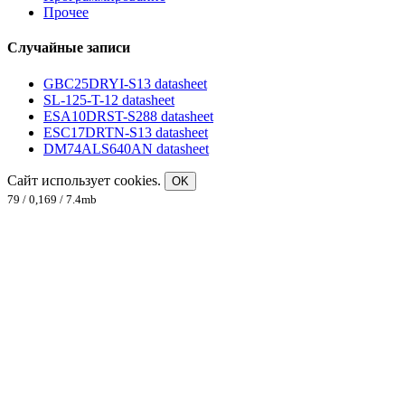
Прочее
Случайные записи
GBC25DRYI-S13 datasheet
SL-125-T-12 datasheet
ESA10DRST-S288 datasheet
ESC17DRTN-S13 datasheet
DM74ALS640AN datasheet
Сайт использует cookies.
OK
79 / 0,169 / 7.4mb