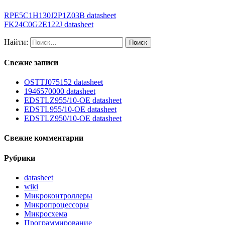
RPE5C1H130J2P1Z03B datasheet
FK24C0G2E122J datasheet
Найти:
Свежие записи
OSTTJ075152 datasheet
1946570000 datasheet
EDSTLZ955/10-OE datasheet
EDSTL955/10-OE datasheet
EDSTLZ950/10-OE datasheet
Свежие комментарии
Рубрики
datasheet
wiki
Микроконтроллеры
Микропроцессоры
Микросхема
Программирование