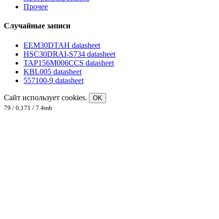
Прочее
Случайные записи
EEM30DTAH datasheet
HSC30DRAI-S734 datasheet
TAP156M006CCS datasheet
KBL005 datasheet
557100-9 datasheet
Сайт использует cookies.
OK
79 / 0,171 / 7.4mb