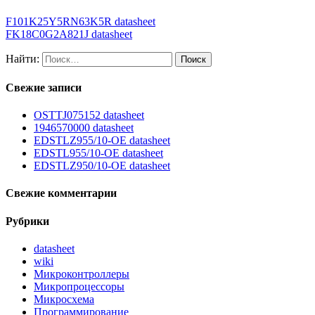
F101K25Y5RN63K5R datasheet
FK18C0G2A821J datasheet
Найти:
Свежие записи
OSTTJ075152 datasheet
1946570000 datasheet
EDSTLZ955/10-OE datasheet
EDSTL955/10-OE datasheet
EDSTLZ950/10-OE datasheet
Свежие комментарии
Рубрики
datasheet
wiki
Микроконтроллеры
Микропроцессоры
Микросхема
Программирование