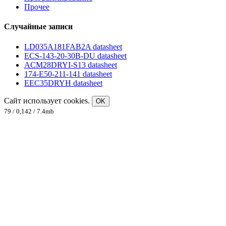
Прочее
Случайные записи
LD035A181FAB2A datasheet
ECS-143-20-30B-DU datasheet
ACM28DRYI-S13 datasheet
174-E50-211-141 datasheet
EEC35DRYH datasheet
Сайт использует cookies.
OK
79 / 0,142 / 7.4mb