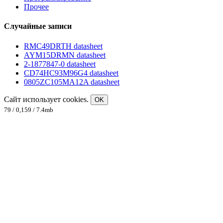
Прочее
Случайные записи
RMC49DRTH datasheet
AYM15DRMN datasheet
2-1877847-0 datasheet
CD74HC93M96G4 datasheet
0805ZC105MA12A datasheet
Сайт использует cookies.
OK
79 / 0,159 / 7.4mb