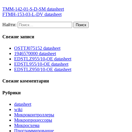
TMM-142-01-S-D-SM datasheet
FTMH-153-03-L-DV datasheet
Найти:
Свежие записи
OSTTJ075152 datasheet
1946570000 datasheet
EDSTLZ955/10-OE datasheet
EDSTL955/10-OE datasheet
EDSTLZ950/10-OE datasheet
Свежие комментарии
Рубрики
datasheet
wiki
Микроконтроллеры
Микропроцессоры
Микросхема
Программирование