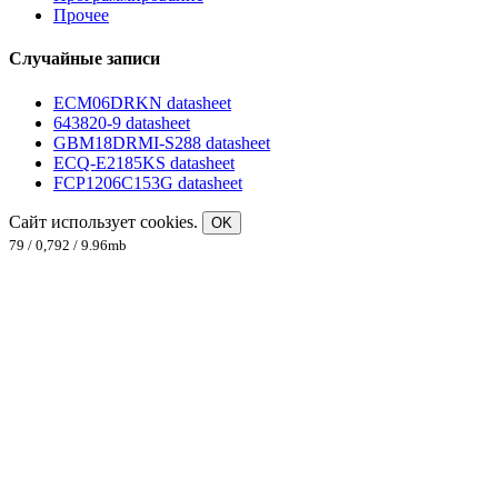
Прочее
Случайные записи
ECM06DRKN datasheet
643820-9 datasheet
GBM18DRMI-S288 datasheet
ECQ-E2185KS datasheet
FCP1206C153G datasheet
Сайт использует cookies.
OK
79 / 0,792 / 9.96mb