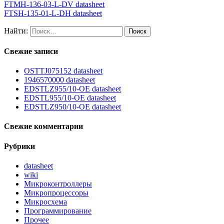
FTMH-136-03-L-DV datasheet
FTSH-135-01-L-DH datasheet
Найти:
Свежие записи
OSTTJ075152 datasheet
1946570000 datasheet
EDSTLZ955/10-OE datasheet
EDSTL955/10-OE datasheet
EDSTLZ950/10-OE datasheet
Свежие комментарии
Рубрики
datasheet
wiki
Микроконтроллеры
Микропроцессоры
Микросхема
Программирование
Прочее