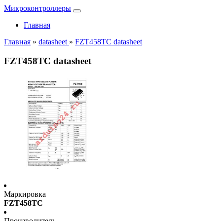
Микроконтроллеры
Главная
Главная
»
datasheet
»
FZT458TC datasheet
FZT458TC datasheet
Маркировка
FZT458TC
Производитель