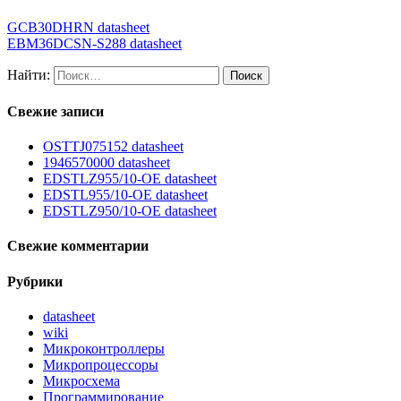
GCB30DHRN datasheet
EBM36DCSN-S288 datasheet
Найти:
Свежие записи
OSTTJ075152 datasheet
1946570000 datasheet
EDSTLZ955/10-OE datasheet
EDSTL955/10-OE datasheet
EDSTLZ950/10-OE datasheet
Свежие комментарии
Рубрики
datasheet
wiki
Микроконтроллеры
Микропроцессоры
Микросхема
Программирование