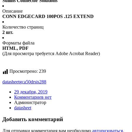
Sullins Connector Solutions
Описание
CONN EDGECARD 100POS .125 EXTEND
Количество страниц
2 шт.
Форматы файла
HTML, PDF
(Для просмотра требуется Adobe Acrobat Reader)
Просмотрено:
239
datasheet
gca50drsis288
29 декабря, 2019
Комментариев нет
Администратор
datasheet
Добавить комментарий
Для отправки комментария вам необходимо
авторизоваться
.