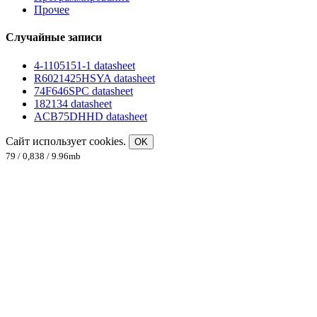
Прочее
Случайные записи
4-1105151-1 datasheet
R6021425HSYA datasheet
74F646SPC datasheet
182134 datasheet
ACB75DHHD datasheet
Сайт использует cookies.
OK
79 / 0,838 / 9.96mb