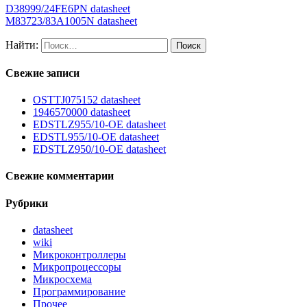
D38999/24FE6PN datasheet
M83723/83A1005N datasheet
Найти:
Свежие записи
OSTTJ075152 datasheet
1946570000 datasheet
EDSTLZ955/10-OE datasheet
EDSTL955/10-OE datasheet
EDSTLZ950/10-OE datasheet
Свежие комментарии
Рубрики
datasheet
wiki
Микроконтроллеры
Микропроцессоры
Микросхема
Программирование
Прочее