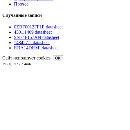
Прочее
Случайные записи
0ZRF0012FF1E datasheet
4301.1409 datasheet
SN74F157AN datasheet
148427-5 datasheet
RBA14DRMI datasheet
Сайт использует cookies.
OK
79 / 0,157 / 7.4mb