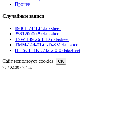
Прочее
Случайные записи
89361-744LF datasheet
35612000029 datasheet
TSW-149-26-L-D datasheet
TMM-144-01-G-D-SM datasheet
HT-SCE-1K-3/32-2.0-0 datasheet
Сайт использует cookies.
OK
79 / 0,130 / 7.4mb