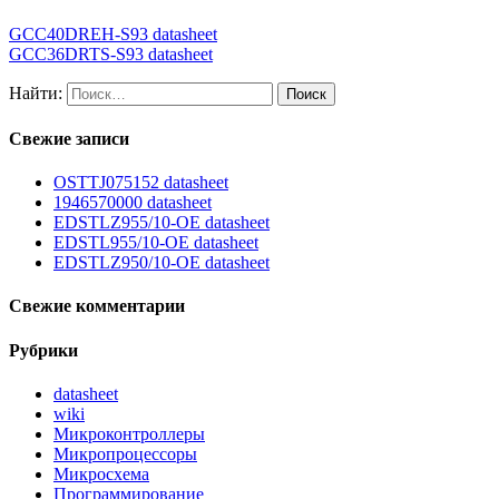
GCC40DREH-S93 datasheet
GCC36DRTS-S93 datasheet
Найти:
Свежие записи
OSTTJ075152 datasheet
1946570000 datasheet
EDSTLZ955/10-OE datasheet
EDSTL955/10-OE datasheet
EDSTLZ950/10-OE datasheet
Свежие комментарии
Рубрики
datasheet
wiki
Микроконтроллеры
Микропроцессоры
Микросхема
Программирование