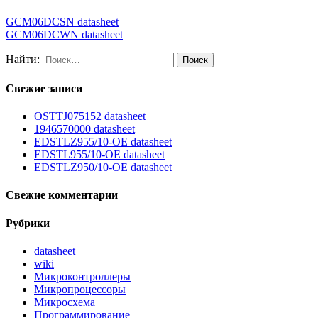
GCM06DCSN datasheet
GCM06DCWN datasheet
Найти:
Свежие записи
OSTTJ075152 datasheet
1946570000 datasheet
EDSTLZ955/10-OE datasheet
EDSTL955/10-OE datasheet
EDSTLZ950/10-OE datasheet
Свежие комментарии
Рубрики
datasheet
wiki
Микроконтроллеры
Микропроцессоры
Микросхема
Программирование