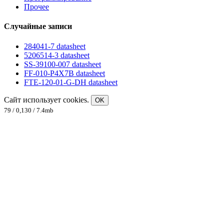
Прочее
Случайные записи
284041-7 datasheet
5206514-3 datasheet
SS-39100-007 datasheet
FF-010-P4X7B datasheet
FTE-120-01-G-DH datasheet
Сайт использует cookies.
OK
79 / 0,130 / 7.4mb