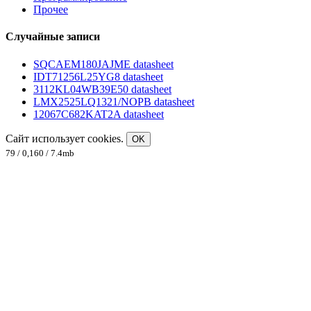
Прочее
Случайные записи
SQCAEM180JAJME datasheet
IDT71256L25YG8 datasheet
3112KL04WB39E50 datasheet
LMX2525LQ1321/NOPB datasheet
12067C682KAT2A datasheet
Сайт использует cookies.
OK
79 / 0,160 / 7.4mb