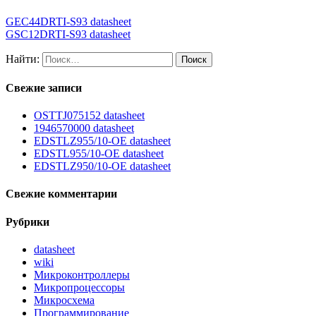
GEC44DRTI-S93 datasheet
GSC12DRTI-S93 datasheet
Найти:
Свежие записи
OSTTJ075152 datasheet
1946570000 datasheet
EDSTLZ955/10-OE datasheet
EDSTL955/10-OE datasheet
EDSTLZ950/10-OE datasheet
Свежие комментарии
Рубрики
datasheet
wiki
Микроконтроллеры
Микропроцессоры
Микросхема
Программирование