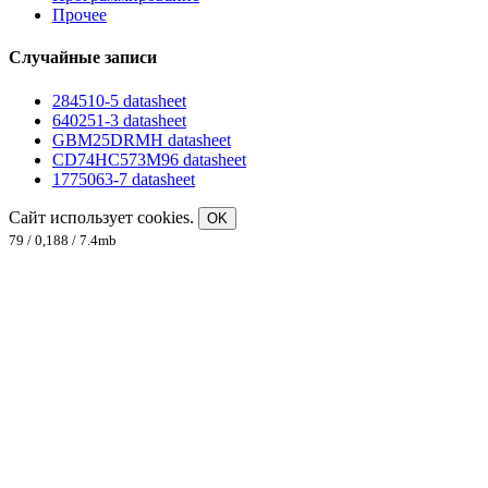
Прочее
Случайные записи
284510-5 datasheet
640251-3 datasheet
GBM25DRMH datasheet
CD74HC573M96 datasheet
1775063-7 datasheet
Сайт использует cookies.
OK
79 / 0,188 / 7.4mb