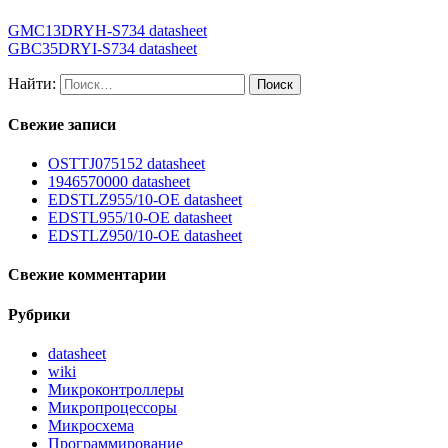
GMC13DRYH-S734 datasheet
GBC35DRYI-S734 datasheet
Найти:
Свежие записи
OSTTJ075152 datasheet
1946570000 datasheet
EDSTLZ955/10-OE datasheet
EDSTL955/10-OE datasheet
EDSTLZ950/10-OE datasheet
Свежие комментарии
Рубрики
datasheet
wiki
Микроконтроллеры
Микропроцессоры
Микросхема
Программирование