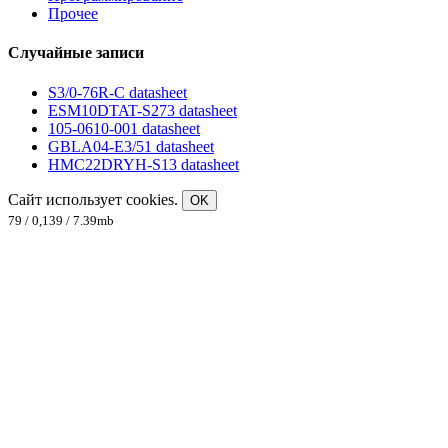
Прочее
Случайные записи
S3/0-76R-C datasheet
ESM10DTAT-S273 datasheet
105-0610-001 datasheet
GBLA04-E3/51 datasheet
HMC22DRYH-S13 datasheet
Сайт использует cookies.
OK
79 / 0,139 / 7.39mb