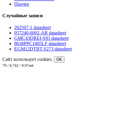
Прочее
Случайные записи
202507-1 datasheet
957240-6002-AR datasheet
GMC43DREI-S93 datasheet
8638PPC1005LF datasheet
EGM12DTBT-S273 datasheet
Сайт использует cookies.
OK
79 / 0,742 / 9.97mb