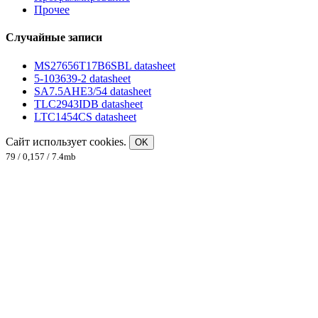
Прочее
Случайные записи
MS27656T17B6SBL datasheet
5-103639-2 datasheet
SA7.5AHE3/54 datasheet
TLC2943IDB datasheet
LTC1454CS datasheet
Сайт использует cookies.
OK
79 / 0,157 / 7.4mb