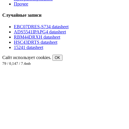
Прочее
Случайные записи
EBC07DRES-S734 datasheet
ADS5541IPAPG4 datasheet
RBM44DRXH datasheet
HSC43DRTS datasheet
15241 datasheet
Сайт использует cookies.
OK
79 / 0,147 / 7.4mb