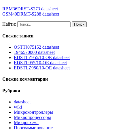
RBM36DRST-S273 datasheet
GSM40DRMT-S288 datasheet
Найти:
Свежие записи
OSTTJ075152 datasheet
1946570000 datasheet
EDSTLZ955/10-OE datasheet
EDSTL955/10-OE datasheet
EDSTLZ950/10-OE datasheet
Свежие комментарии
Рубрики
datasheet
wiki
Микроконтроллеры
Микропроцессоры
Микросхема
Программирование