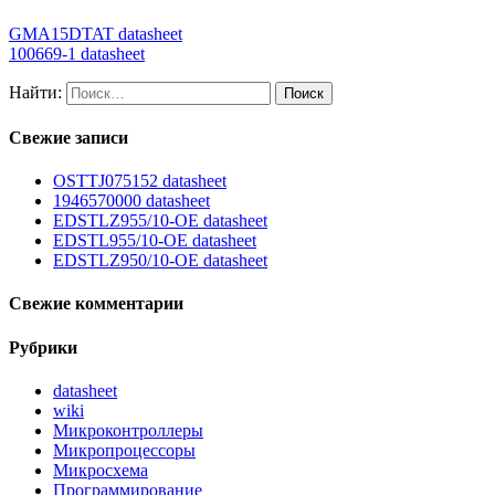
GMA15DTAT datasheet
100669-1 datasheet
Найти:
Свежие записи
OSTTJ075152 datasheet
1946570000 datasheet
EDSTLZ955/10-OE datasheet
EDSTL955/10-OE datasheet
EDSTLZ950/10-OE datasheet
Свежие комментарии
Рубрики
datasheet
wiki
Микроконтроллеры
Микропроцессоры
Микросхема
Программирование