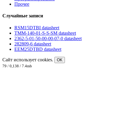
Прочее
Случайные записи
RSM15DTBI datasheet
TMM-140-01-S-S-SM datasheet
2362-5-01-50-00-00-07-0 datasheet
282809-6 datasheet
EEM25DTBD datasheet
Сайт использует cookies.
OK
79 / 0,138 / 7.4mb