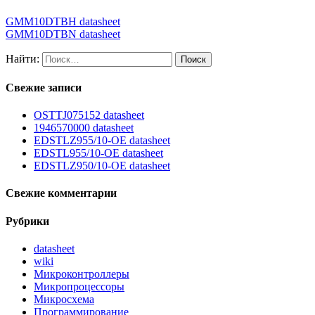
GMM10DTBH datasheet
GMM10DTBN datasheet
Найти:
Свежие записи
OSTTJ075152 datasheet
1946570000 datasheet
EDSTLZ955/10-OE datasheet
EDSTL955/10-OE datasheet
EDSTLZ950/10-OE datasheet
Свежие комментарии
Рубрики
datasheet
wiki
Микроконтроллеры
Микропроцессоры
Микросхема
Программирование