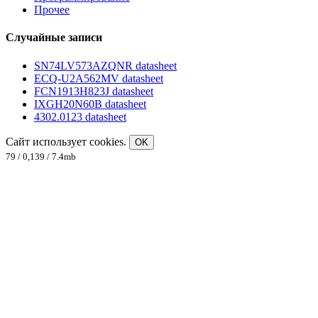
Прочее
Случайные записи
SN74LV573AZQNR datasheet
ECQ-U2A562MV datasheet
FCN1913H823J datasheet
IXGH20N60B datasheet
4302.0123 datasheet
Сайт использует cookies.
OK
79 / 0,139 / 7.4mb