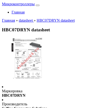
Микроконтроллеры
Главная
Главная
»
datasheet
»
HBC07DRYN datasheet
HBC07DRYN datasheet
Маркировка
HBC07DRYN
Производитель