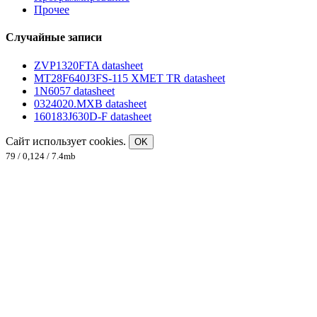
Прочее
Случайные записи
ZVP1320FTA datasheet
MT28F640J3FS-115 XMET TR datasheet
1N6057 datasheet
0324020.MXB datasheet
160183J630D-F datasheet
Сайт использует cookies.
OK
79 / 0,124 / 7.4mb