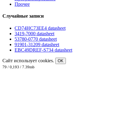
Прочее
Случайные записи
CD74HC73EE4 datasheet
3419-7000 datasheet
53780-0770 datasheet
91901-31209 datasheet
EBC49DREF-S734 datasheet
Сайт использует cookies.
OK
79 / 0,193 / 7.39mb